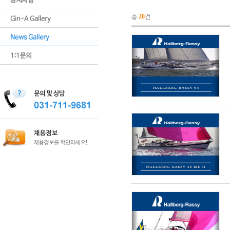
총
20
건