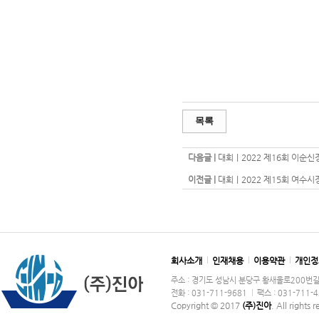
#진아요트, #주식회사진아, #요트용품,
여수요트, #요트대회, #요트레이스, #R
목록
다음글 |
대회｜2022 제16회 이순신장군
이전글 |
대회｜2022 제15회 여수시장
회사소개
인재채용
이용약관
개인정
주소 : 경기도 성남시 분당구 황새울로200번길 36
전화 : 031-711-9681
팩스 : 031-711-
Copyright © 2017
(주)진아
. All rights 